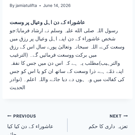
By
jamiatulifta
June 14, 2026
عاشوراء کے دن اہل وعیال پر وسعت
رسول اللہ صلی الله علیہ وسلم نے ارشاد فرمایا:جو
شخص عاشوراء کے دن اپنے اہل وعیال پر رزق میں
وسعت کرے، اللہ سبحانہ وتعالیٰ پورے سال اس کے رزق
میں برکت ووسعت فرمائیں گے۔ (الترغیب
والترہیب)مطلب یہ ہے کہ اس دن میں جس کا نفقہ
اپنے ذمّے ہے، ذرا وسعت کے ساتھ ان کو یا اس کو جس
کی کفالت میں وہ ہوں دے دیا جائے، واللہ اعلم۔ (نوادر
الحدیث
Post
PREVIOUS
NEXT
تعزیہ داری کا حکم
عاشوراء کے دن کیا کیا
navigation
جائے