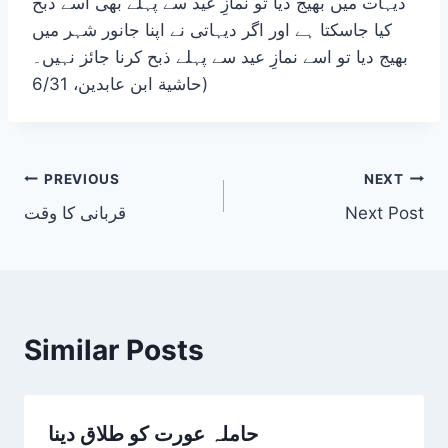
دیہات میں بھیج دیا تو نمازِ عید سے پہلے بھی اسے ذبح
کیا جاسکتا ہے اور اگر دیہاتی نے اپنا جانور شہر میں
بھیج دیا تو اسے نمازِ عید سے پہلے ذبح کرنا جائز نہیں۔
(حاشية ابن عابدين، 6/31
Post
PREVIOUS
NEXT
Next Post
قربانی کا وقت
navigation
Similar Posts
حاملہ عورت کو طلاق دینا