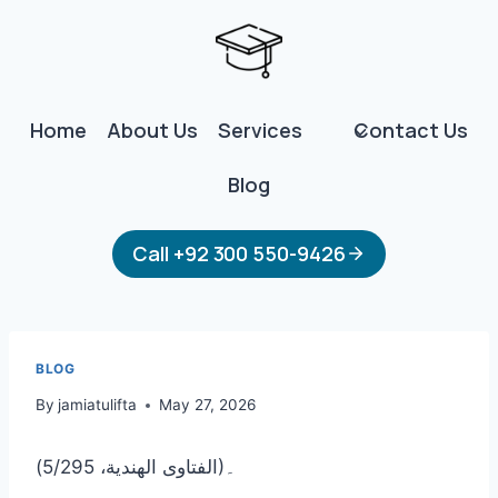
Skip
to
content
Home
About Us
Services
Contact Us
Blog
Call +92 300 550-9426
BLOG
By
jamiatulifta
May 27, 2026
(الفتاوى الهندية، 5/295)۔