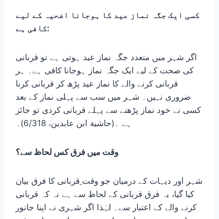
کسی ایک جگہ نماز عید کا ہوجانا اضحیہ کے لیے
:
کافی ہے
اگر شہر میں متعدد جگہ نماز عید ہوتی ہے تو قربانی
کی صحت کے لیے ایک جگہ نماز ہوجانا کافی ہے۔ ہر
قربانی کرنے والے کا نماز عید پڑھ کر قربانی کرنا
ضروری نہیں۔ شہر میں سب سے پہلی نماز کے بعد
کسی نے خود نماز پڑھنے سے پہلے قربانی کردی تو جائز
ہے ۔(حاشية ابن عابدين، 6/318)۔
وقت میں فرق کس لحاظ سے؟
شہر اور دیہات کے درمیان جو وقت ِقربانی کا فرق بیان
کیا گیا، یہ فرق قربانی کے لحاظ سے ہے نہ کہ قربانی
کرنے والے کے اعتبار سے۔ لہٰذا اگر شہری نے اپنا جانور