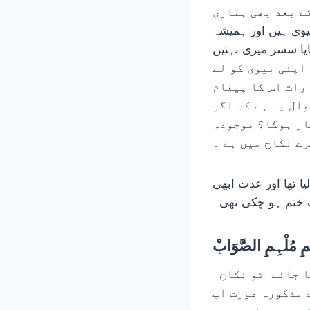
What پر بات چیت جاری رہی۔ میں نے اللہ کو حاضر و ناظر جان
میری بیوی ہیں اور ہمیشہ
یا سسر میری بہنیں
ہ آپ آ کر اپنی بیوی کو لے
رات اس کا پیغام
وال یہ ہے کہ اگر
ار ہوگا؟ موجودہ
ے نکاح میں ہے ۔
م ہوا کہ ۴۵ دن میں رجوع کر لیا تھا اور عدت ابھی
مِ مُلْہِمِ الصَّوَابْ
طلاق کی عدت تین ماہواریاں ہیں ، اس کے گزرنے سے پہلے اگر رجوع کر لیا جائے تو نکاح
ے مذکورہ عورت آپ