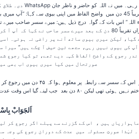
دی۔ طلاق کے بعد بھی ہماری sApp
کر طلاق کے تقریباً 45 دن میں واضح الفاظ میں اپنی بیوی سے کہا: “آپ 
 اللہ” اس بات کے گواہ درج ذیل ہیں: میرے سسر صاحب میرے تا
میرے بہنوئی بعد ازاں تقریباً 80 دن کے بعد میرے سسر صاحب نے کہا ک
گیا، لیکن میری بیوی ساتھ آنے پر راضی نہ ہوئی۔ اسی 
 آپ کی بیوی نہیں رہی، مجھے تین حیض آ چکے ہیں” میرا س
اندر رجوع کے واضح الفاظ کہہ دیے تھے، تو کیا رجوع شم
صورتحال میں کیا میری بیوی اب بھی میر
تنقیح : سائل اور اس کے سسر سے رابطہ پر معلو
ختم نہیں ہوئی تھی لیکن ۸۰ دن بعد جب لینے گیا اس وقت عدت ختم ہو چکی تھی۔
اَلجَوَابْ بِاسْ
۔ لہٰذا صورتِ مسئولہ میں عدت کے دوران رجوع کی وجہ س