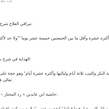
کے نکا
مراقي الفلاح شرح نور الإيضاح (ص61):
وأكثره عشرة وأقل ما بين الحيضتين خمسة عشر يوما “”ولا حد لأكثره
الهداية في شرح بداية المبتدي (1/ 32):
ة البكر والثيب ثلاثة أيام ولياليها وأكثره عشرة أيام” وهو حجة عل
تعالى في التقدير بيوم وليلة.
حاشية ابن عابدين = رد المحتار – ط الحلبي (3/ 403):