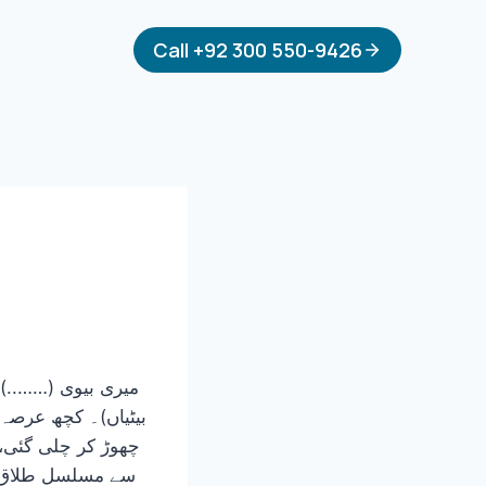
Call +92 300 550-9426
بیٹیاں)۔ کچھ عرصہ
چھوڑ کر چلی گئی، 