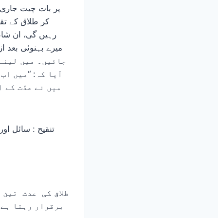
رہیں گی، ان شاء
جائیں۔ میں لینے 
آیا کہ: “میں اب
میں نے عدّت کے 
برقرار رہتا ہے 