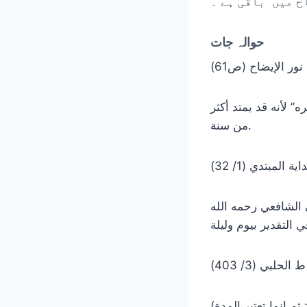
ح میں باقی ہے ۔
حوالہ جات
” لأنه قد يمتد أكثر
من سنة.
ى الشافعي رحمه الله
(قوله: ثم إنما تعتبر المدة) يعني أن في المسائل التي يقبل فيها قولها ” ‌انقضت ‌عدتي “: لا بد من كون