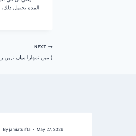
المدة تحتمل ذلك، ث
NEXT
(میں تمھارا میاں نہیں رہا )
By
jamiatulifta
May 27, 2026
By
jamiatul