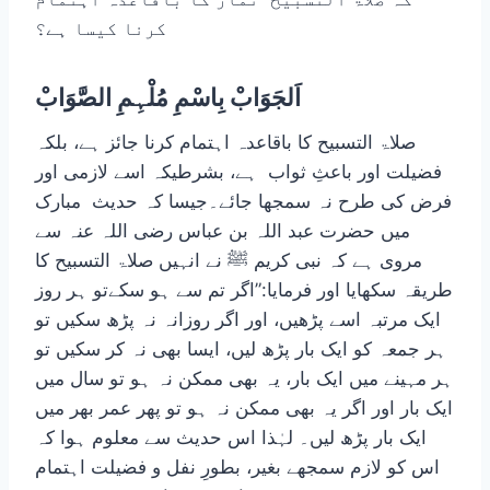
کرنا کیسا ہے؟
اَلجَوَابْ بِاسْمِ مُلْہِمِ الصَّوَابْ
صلاۃ التسبیح کا باقاعدہ اہتمام کرنا جائز ہے، بلکہ
فضیلت اور باعثِ ثواب ہے، بشرطیکہ اسے لازمی اور
فرض کی طرح نہ سمجھا جائے۔جیسا کہ حدیث مبارک
میں حضرت عبد اللہ بن عباس رضی اللہ عنہ سے
مروی ہے کہ نبی کریم ﷺ نے انہیں صلاۃ التسبیح کا
طریقہ سکھایا اور فرمایا:”اگر تم سے ہو سکےتو ہر روز
ایک مرتبہ اسے پڑھیں، اور اگر روزانہ نہ پڑھ سکیں تو
ہر جمعہ کو ایک بار پڑھ لیں، ایسا بھی نہ کر سکیں تو
ہر مہینے میں ایک بار، یہ بھی ممکن نہ ہو تو سال میں
ایک بار اور اگر یہ بھی ممکن نہ ہو تو پھر عمر بھر میں
ایک بار پڑھ لیں۔ لہٰذا اس حدیث سے معلوم ہوا کہ
اس کو لازم سمجھے بغیر، بطورِ نفل و فضیلت اہتمام