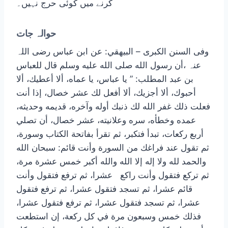
کرنے میں کوئی حرج نہیں۔
حوالہ جات
وفی السنن الكبرى – البيهقي: عن ابن عباس رضی اللہ
عنہ ،أن رسول الله صلى الله عليه وسلم قال للعباس
بن عبد المطلب: ” يا عباس، يا عماه، ‌ألا ‌أعطيك، ‌ألا
‌أحبوك، ألا أجزيك، ألا أفعل لك عشر خصال، إذا أنت
فعلت ذلك غفر الله لك ذنبك أوله وآخره، قديمه وحديثه،
عمده وخطأه، سره وعلانيته، عشر خصال، أن تصلي
أربع ركعات، تبدأ فتكبر، ثم تقرأ بفاتحة الكتاب وسورة،
ثم تقول عند فراغك من السورة وأنت قائم: سبحان الله
والحمد لله ولا إله إلا الله والله أكبر خمس عشرة مرة،
ثم تركع فتقول وأنت راكع عشرا، ثم ترفع فتقول وأنت
قائم عشرا، ثم تسجد فتقول عشرا، ثم ترفع فتقول
عشرا، ثم تسجد فتقول عشرا، ثم ترفع فتقول عشرا،
فذلك خمس وسبعون مرة في كل ركعة، إن استطعت