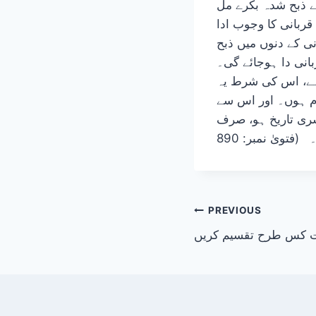
ے ذبح شدہ بکرے مل
ربانی کا وجوب ادا
نی کے دنوں میں ذبح
بانی دا ہوجائے گی۔
 ہے، اس کی شرط یہ
م ہوں۔ اور اس سے
سری تاریخ ہو، صرف
تویٰ نمبر: 890
Post
PREVIOUS
ت کس طرح تقسیم کریں
navigation