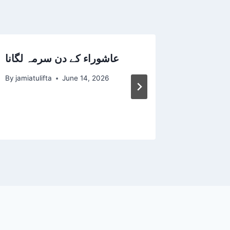
jannat k
عاشوراء کے دن سرمہ لگانا
cheezeجنت کی طرف لے
By
jamiatulifta
June 14, 2026
لی چیزیں
By
jamiatul