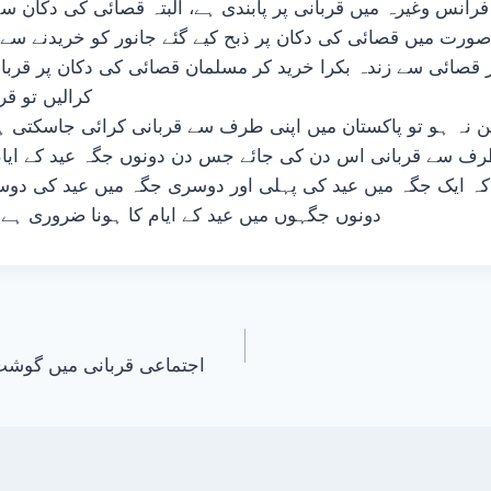
انس وغیرہ میں قربانی پر پابندی ہے، البتہ قصائی کی دکان س
ورت میں قصائی کی دکان پر ذبح کیے گئے جانور کو خریدنے سے ق
گر قصائی سے زندہ بکرا خرید کر مسلمان قصائی کی دکان پر قربا
کرالیں تو قر
کن نہ ہو تو پاکستان میں اپنی طرف سے قربانی کرائی جاسکتی
ف سے قربانی اس دن کی جائے جس دن دونوں جگہ عید کے ایا
 کہ ایک جگہ میں عید کی پہلی اور دوسری جگہ میں عید کی دو
دونوں جگہوں میں عید کے ایام کا ہونا ضروری ہے۔ (ف
اجتماعی قربانی میں گوش