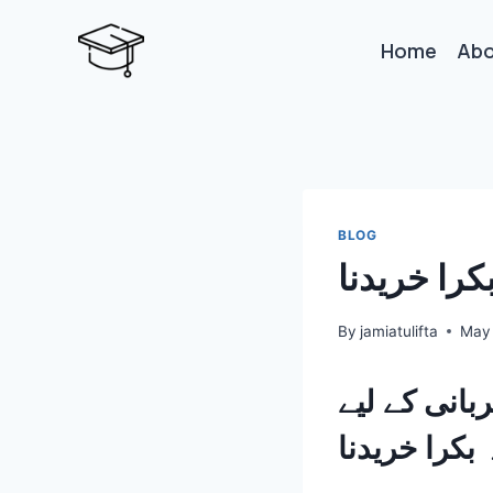
Skip
to
Home
Abo
content
BLOG
را خریدنا
By
jamiatulifta
May 
بانی کے لیے
کرا خریدنا