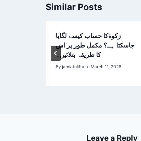
Similar Posts
زکوةکا حساب کیسے لگایا
 Urdu-
جاسکتا ہے؟ مکمل طور پر اس
عمرے ک
کا طریقہ بتلائیں۔
2025
By
jamiatulifta
March 11, 2026
Leave a Reply