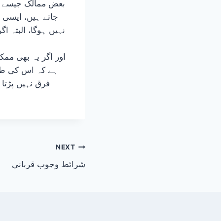
بعض ممالک جیسے فر
جاتے ہیں، ایسی ص
نہیں ہوگا، البتہ ا
اور اگر یہ بھی مم
ہے کہ اس کی طر
فرق نہیں پڑتا
NEXT
شرائط وجوب قربانی