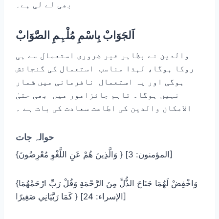
بھی لے لی ہے۔
اَلجَوَابْ بِاسْمِ مُلْہِمِ الصَّوَابْ
والدین نے بظاہر غیر ضروری استعمال سے ہی
روکا ہوگا، لہذا مناسب استعمال کی گنجائش
ہوگی اور یہ استعمال نافرمانی میں شمار
نہیں ہوگا۔ تاہم جائزامور میں بھی حتیٰ
الامکان والدین کی اطاعت سعادت کی بات ہے ۔
حوالہ جات
{وَالَّذِينَ هُمْ عَنِ اللَّغْوِ مُعْرِضُونَ } [المؤمنون: 3]
{وَاخْفِضْ لَهُمَا جَنَاحَ الذُّلِّ مِنَ الرَّحْمَةِ وَقُلْ رَبِّ ارْحَمْهُمَا
كَمَا رَبَّيَانِي صَغِيرًا } [الإسراء: 24]