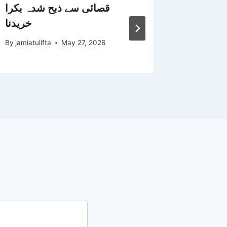
 کا وقت
قصائی سے ذبح شدہ بکرا
خریدنا
By
jamiatul
By
jamiatulifta
May 27, 2026