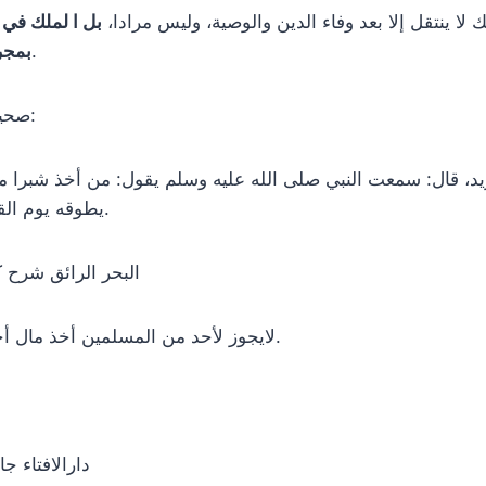
 لا ينتقل إلا بعد وفاء الدين والوصية، وليس مرادا،
بل ا لملك في 
.
بمجر
صحيح مسلم “(3/ 1231):
د، قال: سمعت النبي صلى الله عليه وسلم يقول: من أخذ شبرا م
يطوقه يوم القيامة من سبع أرضين.
البحر الرائق شرح كنز ا
لايجوز لأحد من المسلمين أخذ مال أحد بغير سبب شرعي.
دارالافتاء ج