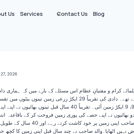
ut Us
Services
Contact Us
Blog
27, 2026
لمائے کرام و مفتیانِ عظام اس مسئلے کے بارے میں کہ ہماری دا
میں صرف تین بیٹے تھے۔ دادی کی تقریباً 29 ایکڑ زرعی زمین تینوں
کے حصے میں قریباً 9، 9 ایکڑ زمین آئی۔ تقریباً 40 سال قبل تینوں
 دو بھائیوں نے اپنے حصے کی پوری زمین فروخت کر کے باقاعدہ انتقا
جبکہ ہمارے والد صاحب اپنی زمین پر خود
ض نہیں اٹھایا۔والد صاحب نے چند سال قبل اپنی زمین کا کچھ