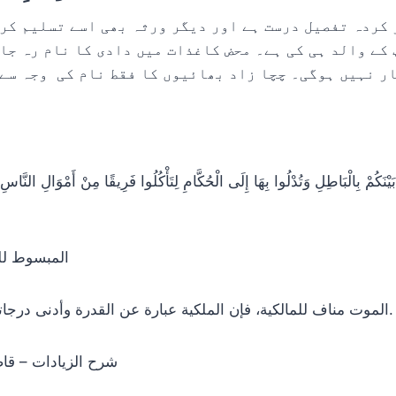
کے والد ہی کی ہے۔ محض کاغذات میں دادی کا نام رہ جا
ر نہیں ہوگی۔ چچا زاد بھائیوں کا فقط نام کی وجہ سے
المبسوط للسرخ
الموت مناف للمالكية، فإن الملكية عبارة عن القدرة وأدنى درجاته باعتبار صفة الحياة.
شرح الزيادات – قاضي خا