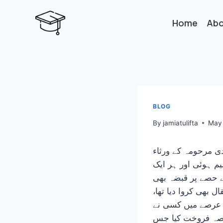
Skip
to
Home
Abo
content
BLOG
By
jamiatulifta
May 
دی مرحومہ کے ورثاء
 بیٹوں میں تقسیم ہوئی اور ہر ایک
 بھائیوں نے اپنے اپنے حصے پر قبضہ بھی
ل بھی کروا دیا تھا،
 کاشت کرتے رہے اور 40 سال کے طویل عرصے میں کسی نے
 حصہ فروخت کیا جس