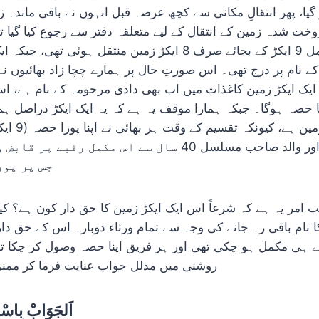
 گیا، پھر انتقالِ مکانی سے کچھ عرصہ قبل انہوں نے باقی ماندہ
 شدہ زمین کے انتقال کے لیے متعلقہ دفتر سے رجوع کیا گیا تو
صاحب کے نام مکمل 9 ایکڑ کے بجائے صرف 8 ایکڑ زمین منتقل ہوئی
 نام پر درج تھی۔ اس صورتِ حال پر ہمارے چچا زاد بھائیوں نے 
ایک ایکڑ زمین کاغذات میں اب بھی دادی مرحومہ کے نام ہے، اس
 کا حصہ ہوگا۔ جبکہ ہمارا موقف یہ ہے کہ یہ ایک ایکڑ دراصل ہ
کے حصے کی بقی
پر قبضہ کر لیا تھا اور والد صاحب مسلسل 40 سال سے اس مکمل
جس پر پور
 امر یہ ہے کہ شرعاً اس ایک ایکڑ زمین کا حق دار کون ہے؟ ک
 نام باقی رہ جانے کی وجہ سے تمام ورثاء دوبارہ اس کے حق دار
ہلے ہی مکمل ہو چکی تھی اور ہر فریق اپنا حصہ وصول کر چکا ت
روشنی میں مدلل جواب عنایت فرما کر ممنون فرمائیں۔والسلام
اَلجَوَابْ بِاسْ