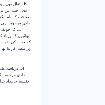
کا انتقال بھی ہو
دی۔ جب اس فروخت
دادی مرحومہ ہی کے
ہے کہ چونکہ 
بھائیوں کے ورثاء
اب دریافت طلب
دادی مرحومہ کا
تقسیمِ جائیداد پ