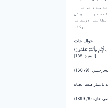
اگر سوال میں ذکر کردہ تفصیل درست ہے اور دیگر ورثہ بھی اسے تسلیم کرتے ہیں، تو یہ
نے سے یہ دادی کی
 مطالبہ درست نہ
ہوگا۔
حوالہ جات
{وَلَا تَأْكُلُوا أَمْوَالَكُمْ بَيْنَكُمْ بِالْبَاطِلِ وَتُدْلُوا بِهَا إِلَى الْحُكَّامِ لِتَأْكُلُوا فَرِيقًا مِنْ أَمْوَالِ النَّاسِ بِالْإِثْمِ وَأَنْتُمْ تَعْلَمُونَ}
[البقرة: 188]
سي :(9/ 160)
ن: (6/ 1899)