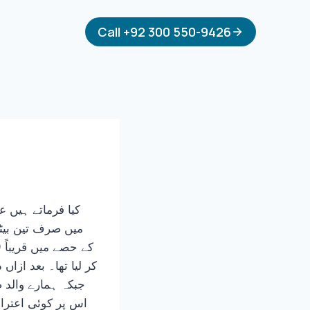
Call +92 300 550-9426
کیا فرماتے ہیں ع
کر لیا تھا۔ بعد ازاں
اس پر کوئی اعترا