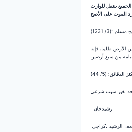
الجميع ينتقل للوارث
د الموت على الأصح
ن الأرض ظلما، فإنه
لدقائق: (5/ 44)
رشيدخان
امعۃ الرشید ،کراچی