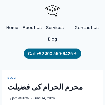
Skip
to
content
Home
About Us
Services
Contact Us
Blog
Call +92 300 550-9426
BLOG
محرم الحرام کی فضیلت
By
jamiatulifta
June 14, 2026