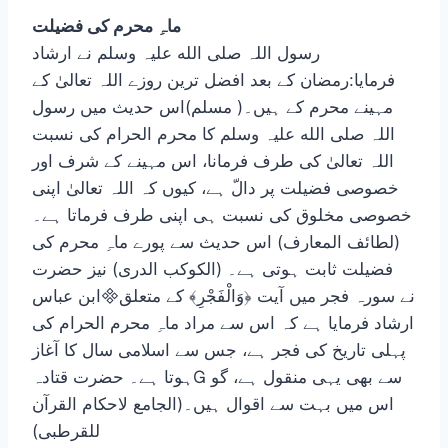
ماہِ محرم کی فضیلت
رسول اللہ صلی الله علیہ وسلم نے ارشاد
فرمایا:رمضان کے بعد افضل ترین روزے اللہ تعالیٰ کے
مہینے محرم کے ہیں۔( مسلم)اس حدیث میں رسول
اللہ صلی الله علیہ وسلم کا محرم الحرام کی نسبت
اللہ تعالیٰ کی طرف فرمانا، اس مہینے کے شرف اور
خصوصی فضیلت پر دالّ ہے، کیوں کہ اللہ تعالیٰ اپنی
خصوصی مخلوق کی نسبت ہی اپنی طرف فرماتا ہے۔
(لطائف المعارف) اس حدیث سے پورے ماہِ محرم کی
فضیلت ثابت ہوتی ہے۔ (الکوکب الدری) نیز حضرت
ابن عباسنے سورہ فجر میں آیت ﴿وَالْفَجْرِ﴾ کے متعلق
ارشاد فرمایا ہے کہ اس سے مراد ماہِ محرم الحرام کی
پہلی تاریخ کی فجر ہے، جس سے اسلامی سال کا آغاز
ہوتا ہے۔ حضرت قتادہ سے بھی یہی منقول ہے، گو
اس میں بہت سے اقوال ہیں۔(الجامع لاحکام القرآن
للقرطبی)