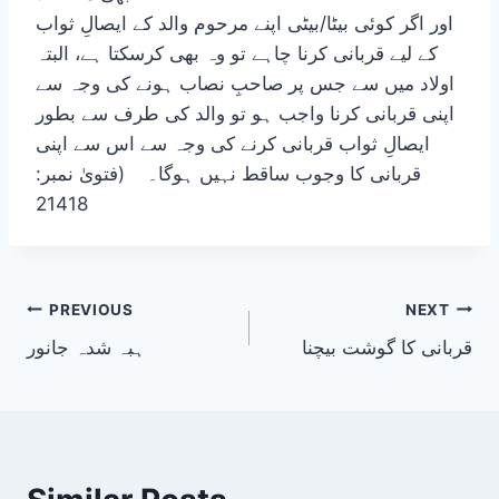
اور اگر کوئی بیٹا/بیٹی اپنے مرحوم والد کے ایصالِ ثواب
کے لیے قربانی کرنا چاہے تو وہ بھی کرسکتا ہے، البتہ
اولاد میں سے جس پر صاحبِ نصاب ہونے کی وجہ سے
اپنی قربانی کرنا واجب ہو تو والد کی طرف سے بطور
ایصالِ ثواب قربانی کرنے کی وجہ سے اس سے اپنی
قربانی کا وجوب ساقط نہیں ہوگا۔ (فتویٰ نمبر:
21418
Post
PREVIOUS
NEXT
قربانی کا گوشت بیچنا
ہبہ شدہ جانور
navigation