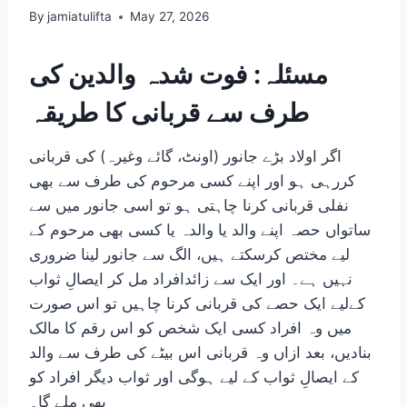
By
jamiatulifta
May 27, 2026
مسئلہ: فوت شدہ والدین کی
طرف سے قربانی کا طریقہ
اگر اولاد بڑے جانور (اونٹ، گائے وغیرہ) کی قربانی
کررہی ہو اور اپنے کسی مرحوم کی طرف سے بھی
نفلی قربانی کرنا چاہتی ہو تو اسی جانور میں سے
ساتواں حصہ اپنے والد یا والدہ یا کسی بھی مرحوم کے
لیے مختص کرسکتے ہیں، الگ سے جانور لینا ضروری
نہیں ہے۔ اور ایک سے زائدافراد مل کر ایصالِ ثواب
کےلیے ایک حصے کی قربانی کرنا چاہیں تو اس صورت
میں وہ افراد کسی ایک شخص کو اس رقم کا مالک
بنادیں، بعد ازاں وہ قربانی اس بیٹے کی طرف سے والد
کے ایصالِ ثواب کے لیے ہوگی اور ثواب دیگر افراد کو
بھی ملے گا۔